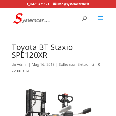
0425.471121
info@systemcarsnc.it
Toyota BT Staxio
SPE120XR
da
Admin
|
Mag 16, 2018
|
Sollevatori Elettronici
|
0
commenti