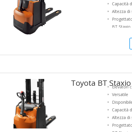
Capacità di
Altezza di
Progettato
BT Staxio 
caratteriz
sicuro. I 
produttivit
commission
stoccaggio
applicazion
Toyota BT Staxi
movimentaz
Elevatori 
doppi).
Versatile
Disponibile
Capacità d
Altezza di
Progettato