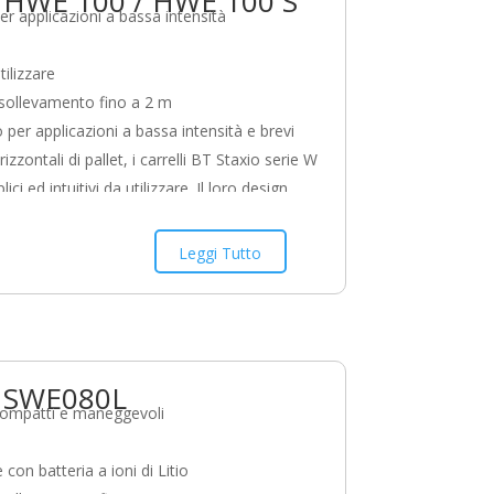
o HWE 100 / HWE 100 S
per applicazioni a bassa intensità
tilizzare
 sollevamento fino a 2 m
 per applicazioni a bassa intensità e brevi
rizzontali di pallet, i carrelli BT Staxio serie W
ci ed intuitivi da utilizzare. Il loro design
 la loro maneggevolezza li rende adatti a
n numerose applicazioni, come nei negozi.
Leggi Tutto
o SWE080L
compatti e maneggevoli
 con batteria a ioni di Litio