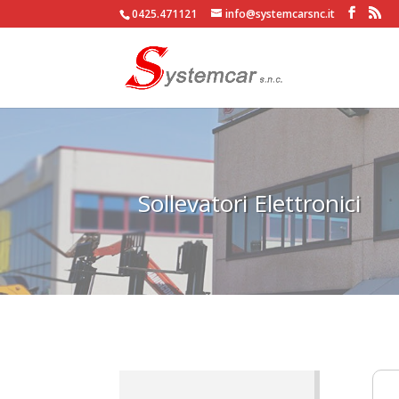
0425.471121
info@systemcarsnc.it
Sollevatori Elettronici