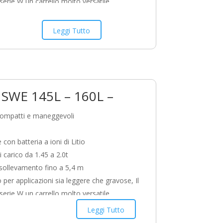
serie W un carrello molto versatile
zato da un design compatto, robusto e
modelli SWE offrono elevata efficienza e
Leggi Tutto
à nelle operazioni di trasporto orizzontale,
amento e sollevamento ad alti livelli di
. Questa serie offre inoltre modelli per
i speciali (superfici irregolari,
 SWE 145L – 160L –
ione di pallet chiusi, sollevamento di pallet
compatti e maneggevoli
 con batteria a ioni di Litio
i carico da 1.45 a 2.0t
 sollevamento fino a 5,4 m
 per applicazioni sia leggere che gravose, Il
serie W un carrello molto versatile
zato da un design compatto, robusto e
Leggi Tutto
modelli SWE offrono elevata efficienza e