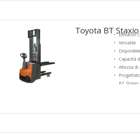
commission
stoccaggio
applicazion
Toyota BT Staxi
movimentaz
Elevatori 
doppi).
Versatile
Disponibile
Capacità di
Altezza di
Progettato
BT Staxio 
caratteriz
sicuro. I 
produttivit
commission
stoccaggio
applicazion