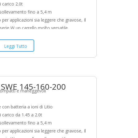
 carico 2.0t
 sollevamento fino a 5,4 m
 per applicazioni sia leggere che gravose, Il
serie W un carrello molto versatile
zato da un design compatto, robusto e
modelli SWE offrono elevata efficienza e
Leggi Tutto
à nelle operazioni di trasporto orizzontale,
amento e sollevamento ad alti livelli di
. Questa serie offre inoltre modelli per
i speciali (superfici irregolari,
o SWE 145-160-200
ione di pallet chiusi, sollevamento di pallet
compatti e maneggevoli
 con batteria a ioni di Litio
i carico da 1.45 a 2.0t
 sollevamento fino a 5,4 m
 per applicazioni sia leggere che gravose, Il