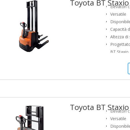
Toyota BT Staxi
movimentaz
Elevatori 
doppi).
Versatile
Disponibile
Capacità di
Altezza di
Progettato
BT Staxio 
caratteriz
sicuro. I 
produttivit
commission
stoccaggio
applicazion
Toyota BT Staxi
movimentaz
Elevatori 
doppi).
Versatile
Disponibile