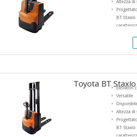
Altezza d
Progettato
BT Staxio 
caratteriz
sicuro. I 
produttivit
commission
stoccaggio
applicazion
movimentaz
Toyota BT Staxi
doppi).
Elevatori 
Versatile
Disponibile
Altezza di
Progettato
BT Staxio 
caratteriz