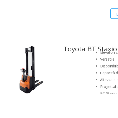
sicuro. I 
produttivit
commission
stoccaggio
applicazion
movimentaz
Toyota BT Staxi
doppi).
Elevatori 
Versatile
Disponibile
Capacità di
Altezza di
Progettato
BT Staxio 
caratteriz
sicuro. I 
produttivit