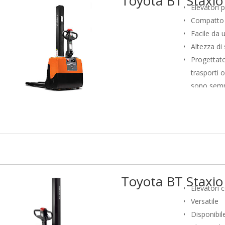
Toyota BT Staxi
Elevatori 
Compatto
Facile da u
Altezza di
Progettato
trasporti o
sono sempli
compatto e
lavorare i
Toyota BT Staxi
Elevatori 
Versatile
Disponibile