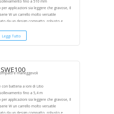
i sollevamento fino a 510 mm
 per applicazioni sia leggere che gravose, Il
serie W un carrello molto versatile
zato da un design compatto, robusto e
modelli SWE offrono elevata efficienza e
à nelle operazioni di trasporto orizzontale,
Leggi Tutto
amento e sollevamento ad alti livelli di
. Questa serie offre inoltre modelli per
i speciali (superfici irregolari,
ione di pallet chiusi, sollevamento di pallet
o SWE100
compatti e maneggevoli
 con batteria a ioni di Litio
 sollevamento fino a 5,4 m
 per applicazioni sia leggere che gravose, Il
serie W un carrello molto versatile
zato da un design compatto, robusto e