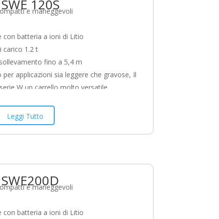
o SWE 120S
ione di pallet chiusi, sollevamento di pallet
compatti e maneggevoli
 con batteria a ioni di Litio
 carico 1.2 t
 sollevamento fino a 5,4 m
 per applicazioni sia leggere che gravose, Il
serie W un carrello molto versatile
zato da un design compatto, robusto e
modelli SWE offrono elevata efficienza e
Leggi Tutto
à nelle operazioni di trasporto orizzontale,
amento e sollevamento ad alti livelli di
. Questa serie offre inoltre modelli per
i speciali (superfici irregolari,
o SWE200D
ione di pallet chiusi, sollevamento di pallet
compatti e maneggevoli
 con batteria a ioni di Litio