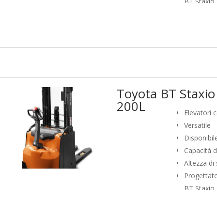
BT Staxio 
caratteriz
sicuro. I 
produttivit
commission
stoccaggio
applicazion
Toyota BT Staxio
movimentaz
200L
doppi).
Elevatori 
Versatile
Disponibile
Capacità d
Altezza di
Progettato
BT Staxio 
caratteriz
sicuro. I 