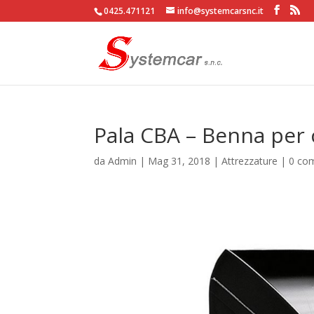
0425.471121
info@systemcarsnc.it
Pala CBA – Benna per 
da
Admin
|
Mag 31, 2018
|
Attrezzature
|
0 co