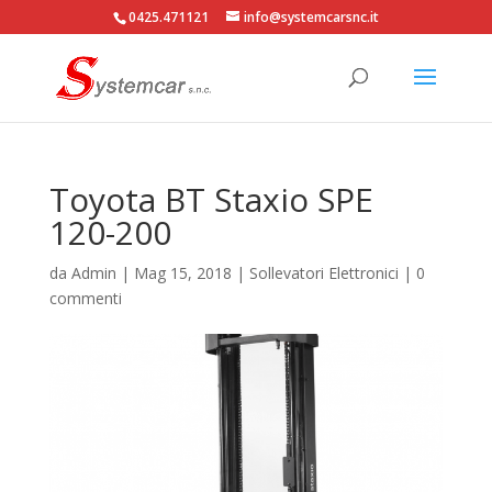
0425.471121
info@systemcarsnc.it
Toyota BT Staxio SPE
120-200
da
Admin
|
Mag 15, 2018
|
Sollevatori Elettronici
|
0
commenti