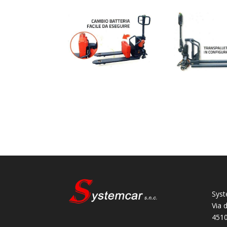
Syst
Via 
4510