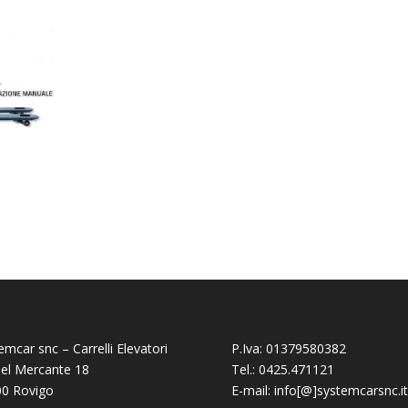
emcar snc – Carrelli Elevatori
P.Iva: 01379580382
del Mercante 18
Tel.: 0425.471121
0 Rovigo
E-mail: info[@]systemcarsnc.it