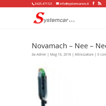
0425.471121
info@systemcarsnc.it
Novamach – Nee – Ne
da
Admin
|
Mag 10, 2018
|
Attrezzature
|
0 co